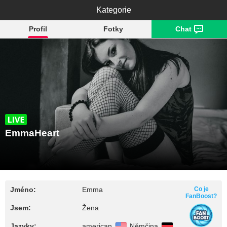
EmmaHeart
Kategorie
Profil
Fotky
Chat
EmmaHeart
Jméno:
Emma
Co je
FanBoost?
Jsem:
Žena
Jazyky:
american
Němčina