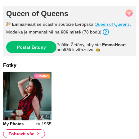
Queen of Queens
EmmaHeart
se účastní soutěže Evropská
Queen of Queens
.
Modelka je momentálně na
606 místě
(78 bodů).
Pošlite Žetóny, aby ste
EmmaHeart
Poslat žetony
priblížili k
víťazstvu!
Fotky
ZDARMA
21
1955
My Photos
Zobrazit vše