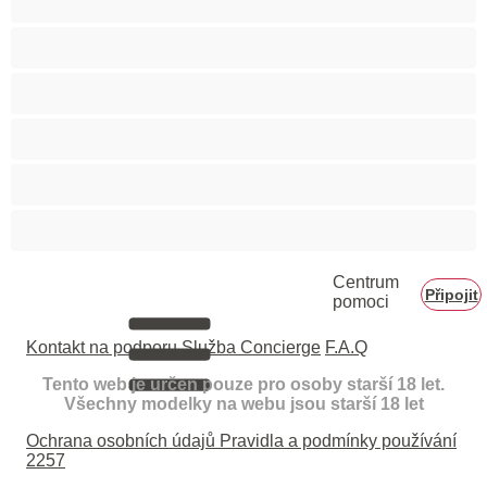
Vysokoškolačky
Zralé ženy
Zrzka
Čokoládové holky
Školačky 18+
Centrum
Připojit
pomoci
Kontakt na podporu
Služba Concierge
F.A.Q
Tento web je určen pouze pro osoby starší 18 let.
Všechny modelky na webu jsou starší 18 let
Ochrana osobních údajů
Pravidla a podmínky používání
2257