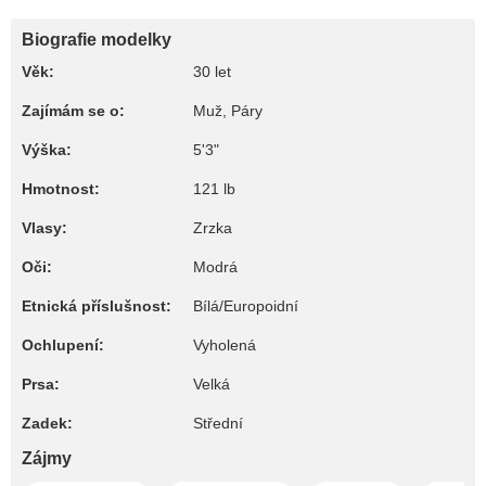
Biografie modelky
Věk:
30 let
Zajímám se o:
Muž, Páry
Výška:
5'3"
Hmotnost:
121 lb
Vlasy:
Zrzka
Oči:
Modrá
Etnická příslušnost:
Bílá/Europoidní
Ochlupení:
Vyholená
Prsa:
Velká
Zadek:
Střední
Zájmy