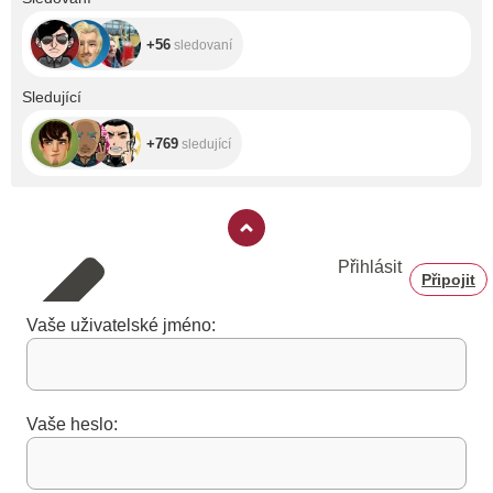
+56
sledovaní
+769
Sledující
+769
sledující
Přihlásit
Připojit
Vaše uživatelské jméno:
Vaše heslo: