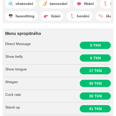
chatování
tancování
líbání
ho
facesitting
lízání
honění
škádl
Menu spropitného
Direct Message
5 TKN
Show belly
6 TKN
Show tongue
17 TKN
Ahegao
30 TKN
Cock rate
30 TKN
Stand up
41 TKN