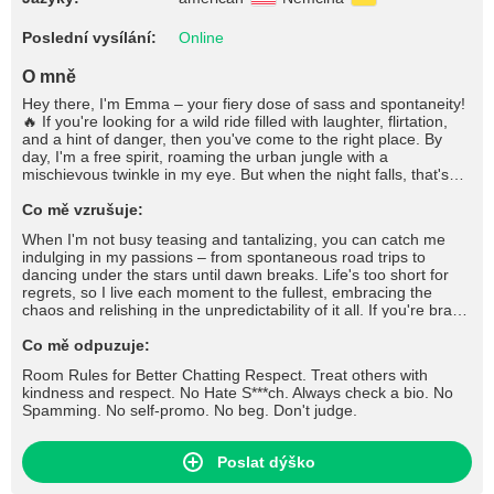
Poslední vysílání:
Online
O mně
Hey there, I'm Emma – your fiery dose of sass and spontaneity!
🔥 If you're looking for a wild ride filled with laughter, flirtation,
and a hint of danger, then you've come to the right place. By
day, I'm a free spirit, roaming the urban jungle with a
mischievous twinkle in my eye. But when the night falls, that's
when I truly come alive. You'll often find me at the heart of the
party, stirring up trouble with a wicked grin and a quick wit that'll
Co mě vzrušuje:
leave you begging for more. I thrive on the thrill of the chase,
When I'm not busy teasing and tantalizing, you can catch me
whether it's flirting shamelessly across the bar or engaging in a
indulging in my passions – from spontaneous road trips to
battle of wits that'll leave us both breathless. But don't mistake
dancing under the stars until dawn breaks. Life's too short for
my playful nature for shallowness; beneath the surface lies a
regrets, so I live each moment to the fullest, embracing the
depth that few dare to explore.
chaos and relishing in the unpredictability of it all. If you're brave
enough to handle a wild spirit like mine and can match my flirty
banter with wit of your own, then let's see where this electrifying
Co mě odpuzuje:
chemistry takes us. Buckle up, darling, because with me, every
Room Rules for Better Chatting Respect. Treat others with
day is an adventure worth savoring. 💋 #tease #flirt #seduce
kindness and respect. No Hate S***ch. Always check a bio. No
#roleplay #dirtytalk #foot #footfetish #footjob #stockings #nylons
Spamming. No self-promo. No beg. Don't judge.
#fishnets #highheels #lingerie #cameltoe #fetish #joi #cfnm #cbt
#cei #sph #mistress #slave and more
Poslat dýško